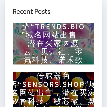
Recent Posts
生物趋
势“TRENDS.BIO
”域名网站出售，
潜在买家医渡
云、贝壳社、零
氪科技、诺禾致
源
传感器商
店“SENSORS.SHOP”域
名网站出售，潜在买家
矽睿科技、敏芯微、奥