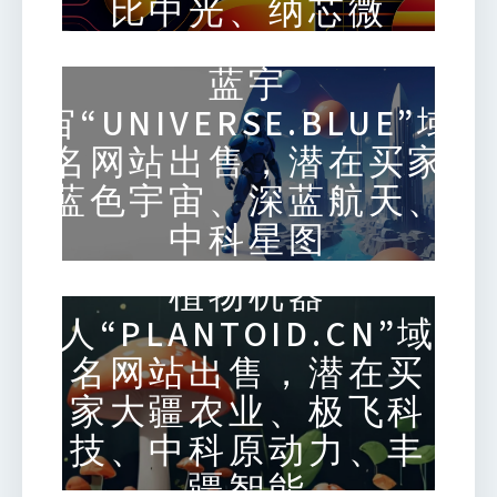
比中光、纳芯微
蓝宇
宙“UNIVERSE.BLUE”域
名网站出售，潜在买家
蓝色宇宙、深蓝航天、
中科星图
植物机器
人“PLANTOID.CN”域
名网站出售，潜在买
家大疆农业、极飞科
技、中科原动力、丰
疆智能