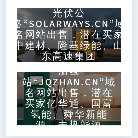
光伏公
路“SOLARWAYS.CN”域
名网站出售，潜在买家
中建材、隆基绿能、山
东高速集团
加氢
站“JQZHAN.CN”域
名网站出售，潜在
买家亿华通、国富
氢能、舜华新能
源、未势能源