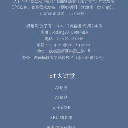
人】500+独立站AI建站+智能体运营【光子号™】产品经理
OPC众包、创客需求发布、招聘求职】(iotdjt®、iotking®、
domainbot®、3DPba®）
视频号"光子号"：中午12点直播 (每周2-4-6)
客服：iotking2016 (微信ID)
电话：028-85523698
邮箱：support@smartq.group
地址：成都高新区科园二路1号
办公：西南民族大学武侯校区（南一环路16号）
IoT大讲堂
AI创意
AI建站
元宇宙XR
XR店铺装修
黑客猫编程安全