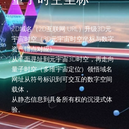
2D域名（2D互联网 URL）升级3D元
宇宙时空（3D元宇宙时空坐标与数字
资产锚点对应）
从平面寻址到元宇宙3D时空，再走向
量子时空（多维宇宙定位）领悟域名
网址从符号标识到可交互的数字空间
载体，
从静态信息到具备所有权的沉浸式体
验。