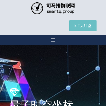
IoT大讲堂
量子时空坐标