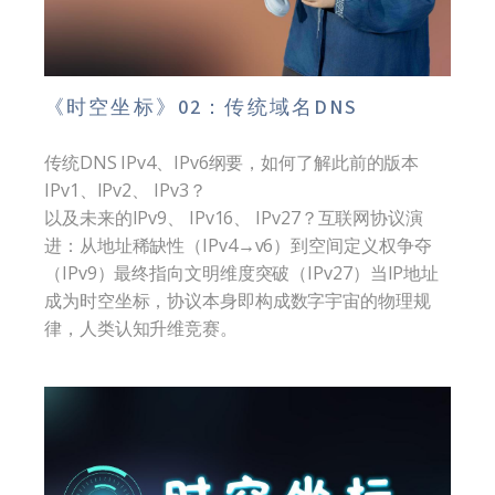
《时空坐标》02：传统域名DNS
传统DNS IPv4、IPv6纲要，如何了解此前的版本
IPv1、IPv2、 IPv3？
以及未来的IPv9、 IPv16、 IPv27？互联网协议演
进：从地址稀缺性（IPv4→v6）到空间定义权争夺
（IPv9）最终指向文明维度突破（IPv27）当IP地址
成为时空坐标，协议本身即构成数字宇宙的物理规
律，人类认知升维竞赛。