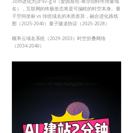
.com进化为∫d⁴x√-g R（爱因斯坦-希尔伯特作用量域
名），互联网的终极形态将是可编程的时空本身。量
子空间坐标 vs 传统域名的本质差异，融合进化路线
图（2025-2040）量子隧道协议（2025-2028）
概率云域名系统（2029-2033）时空折叠网络
（2034-2040）