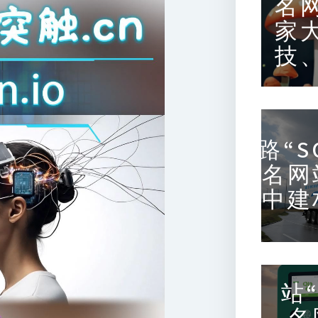
名
家
技
路“S
名网
中建
站“