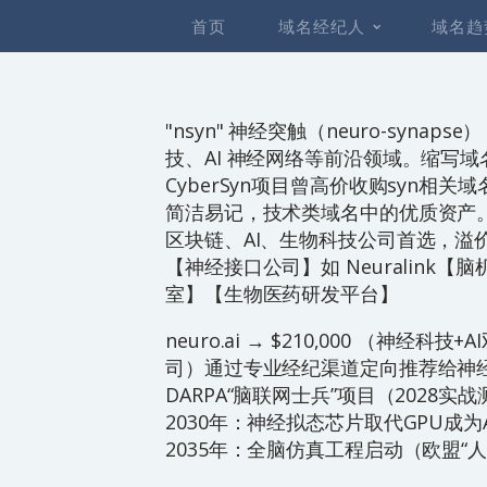
首页
域名经纪人
域名趋
"nsyn" 神经突触（neuro-syna
技、AI 神经网络等前沿领域。缩写
CyberSyn项目曾高价收购syn相
简洁易记，技术类域名中的优质资产。.
区块链、AI、生物科技公司首选，溢
【神经接口公司】如 Neuralink【
室】【生物医药研发平台】
neuro.ai → $210,000 （神经
司）通过专业经纪渠道定向推荐给神经科
DARPA“脑联网士兵”项目（2028实
2030年：神经拟态芯片取代GPU成为
2035年：全脑仿真工程启动（欧盟“