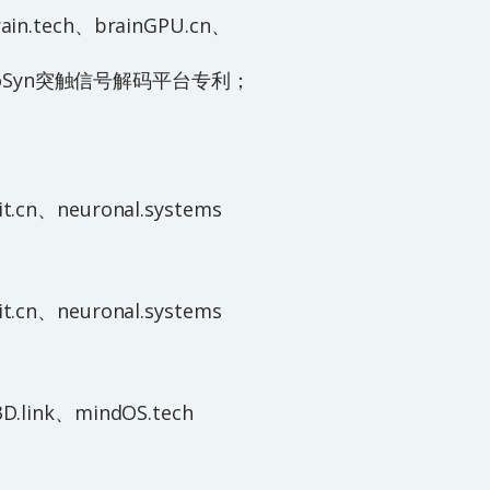
n.tech、brainGPU.cn、
oSyn突触信号解码平台专利；
司
cn、neuronal.systems
cn、neuronal.systems
link、mindOS.tech