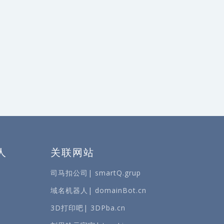
人
关联网站
司马扣公司| smartQ.grup
域名机器人| domainBot.cn
3D打印吧| 3DPba.cn