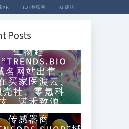
宙XR
IOT物联网
AI 建站
t Posts
生物趋
“TRENDS.BIO
域名网站出售，
在买家医渡云、
贝壳社、零氪科
技、诺禾致源
传感器商