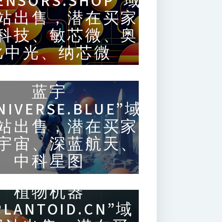
ENSORS.SHOP”域
站出售，潜在买家
科技、敏芯微、奥
比中光、纳芯微
蓝宇
NIVERSE.BLUE”域
站出售，潜在买家
宇宙、深蓝航天、
中科星图
植物机器
LANTOID.CN”域