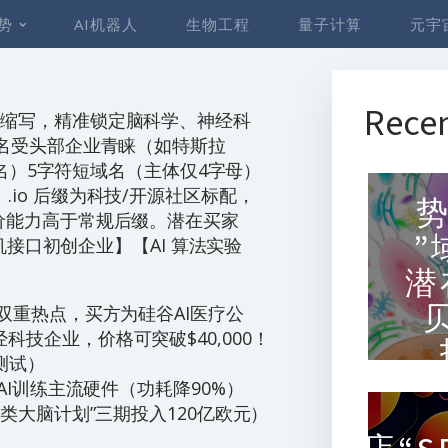
势
AI机器人
生物工程
量子计算
元宇
Recen
pse） 缩写，精准锁定脑科学、神经科
域名受头部企业青睐（如特斯拉
关域名）5字符短域名（主体仅4字母）
io 后缀为科技/开源社区标配，
势
价能力高于常规后缀。潜在买家
”
脑机接口初创企业】【AI 算法实验
潜
科技+AI双重热点，买方为硅谷AI医疗公
技企业，价格可突破$40,000！
战测试）
AI训练主流硬件（功耗降90%）
人类大脑计划”三期投入120亿欧元）