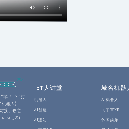
IoT大讲堂
域名机器
宇宙XR、3D打
机器人
AI机器人
名机器人】
AI创意
元宇宙XR
目对接、创意工
otking®）
AI建站
休闲娱乐