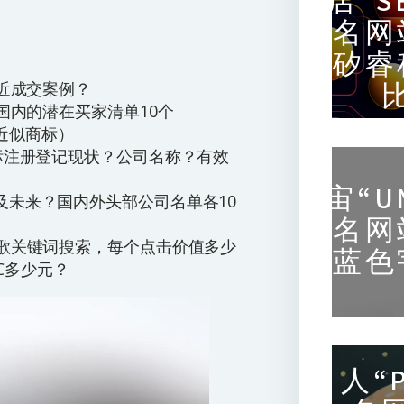
店“S
名网
矽睿
，最近成交案例？
给出国内的潜在买家清单10个
近似商标）
" 商标注册登记现状？公司名称？有效
宙“U
现状及未来？国内外头部公司名单各10
名网
" 谷歌关键词搜索，每个点击价值多少
蓝色
C多少元？
人“P