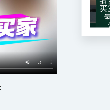
名
买
：