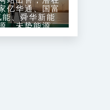
网站出售，潜在
家亿华通、国富
氢能、舜华新能
源、未势能源