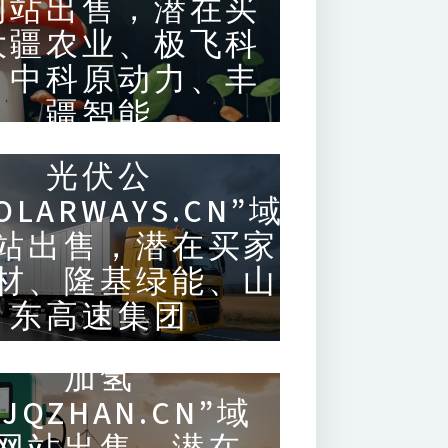
网站出售，潜在买
大疆农业、极飞科
、中科原动力、丰
疆智能
光伏公
OLARWAYS.CN”域
站出售，潜在买家
材、隆基绿能、山
东高速集团
加氢
JQZHAN.CN”域